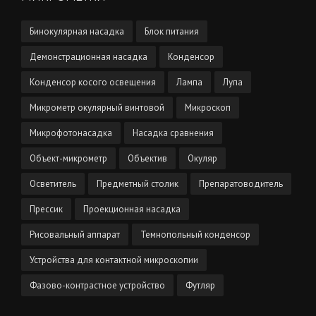
Бинокулярная насадка
Блок питания
Демонстрационная насадка
Конденсор
Конденсор косого освещения
Лампа
Лупа
Микрометр окулярный винтовой
Микроскоп
Микрофотонасадка
Насадка сравнения
Объект-микрометр
Объектив
Окуляр
Осветитель
Предметный столик
Препаратоводитель
Прессик
Проекционная насадка
Рисовальный аппарат
Темнопольный конденсор
Устройства для контактной микроскопии
Фазово-контрастное устройство
Футляр