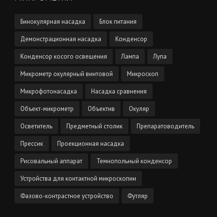
Бинокулярная насадка
Блок питания
Демонстрационная насадка
Конденсор
Конденсор косого освещения
Лампа
Лупа
Микрометр окулярный винтовой
Микроскоп
Микрофотонасадка
Насадка сравнения
Объект-микрометр
Объектив
Окуляр
Осветитель
Предметный столик
Препаратоводитель
Прессик
Проекционная насадка
Рисовальный аппарат
Темнопольный конденсор
Устройства для контактной микроскопии
Фазово-контрастное устройство
Футляр