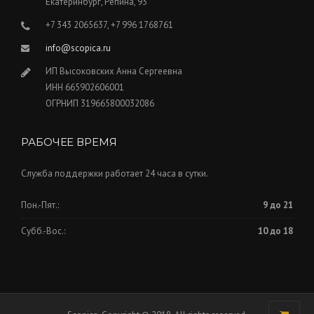
Екатеринбург, Репина, 93
+7 343 2065637, +7 996 1768761
info@scopica.ru
ИП Высоковских Анна Сергеевна
ИНН 665902606001
ОГРНИП 319665800032086
РАБОЧЕЕ ВРЕМЯ
Служба поддержки работает 24 часа в сутки.
Пон.-Пят.:
9 до 21
Субб.-Вос.:
10 до 18