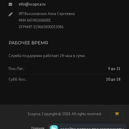
info@scopica.ru
ИП Высоковских Анна Сергеевна
ИНН 665902606001
ОГРНИП 319665800032086
РАБОЧЕЕ ВРЕМЯ
Служба поддержки работает 24 часа в сутки.
Пон.-Пят.:
9 до 21
Субб.-Вос.:
10 до 18
Scopica. Copyright © 2018. All rights reserved.
Главная
Торговая площадка
Контакты