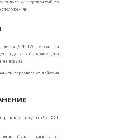
комендуемых мероприятий по
ноположениям.
И
давления ДРК-120 персонал и
щества должны быть защищены
е ее взрыва.
ащиты персонала от действия
АНЕНИЕ
 транспорта (группа «Л» ГОСТ
должны быть защищены от