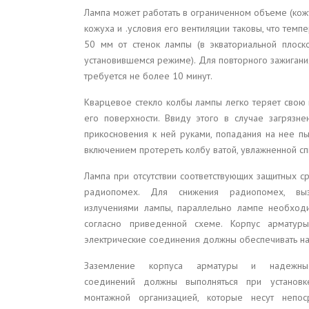
Лампа может работать в ограниченном объеме (кожу
кожуха и .условия его вентиляции таковы, что темпе
50 мм от стенок лампы (в экваториальной плоск
установившемся режиме). Для повторного зажиган
требуется не более 10 минут.
Кварцевое стекло колбы лампы легко теряет свою 
его поверхности. Ввиду этого в случае загрязн
прикосновения к ней руками, попадания на нее п
включением протереть колбу ватой, увлажненной сп
Лампа при отсутствии соответствующих защитных с
радиопомех. Для снижения радиопомех, выз
излучениями лампы, параллельно лампе необход
согласно приведенной схеме. Корпус арматур
электрические соединения должны обеспечивать на
Заземление корпуса арматуры и надежные
соединений должны выполняться при установ
монтажной организацией, которые несут непоср