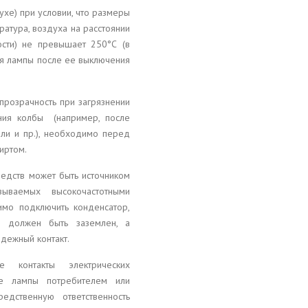
хе) при условии, что размеры
ратура, воздуха на расстоянии
ости) не превышает 250°С (в
ия лампы после ее выключения
прозрачность при загрязнении
ения колбы (например, после
ыли и пр.), необходимо перед
иртом.
редств может быть источником
ываемых высокочастотными
имо подключить конденсатор,
ы должен быть заземлен, а
дежный контакт.
 контакты электрических
ке лампы потребителем или
едственную ответственность