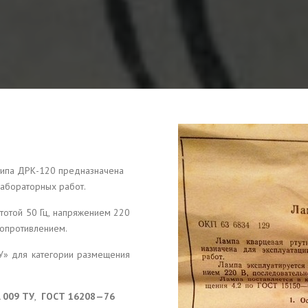
типа ДРК-120 предназначена
лабораторных работ.
стотой 50 Гц, напряжением 220
сопротивлением.
«У» для категории размещения
. 009 ТУ
,
ГОСТ 16208—76