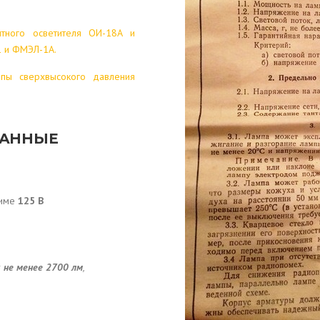
тного осветителя ОИ-18А и
 и ФМЭЛ-1А.
пы сверхвысокого давления
ДАННЫЕ
жиме
125 В
к
не менее 2700 лм
,