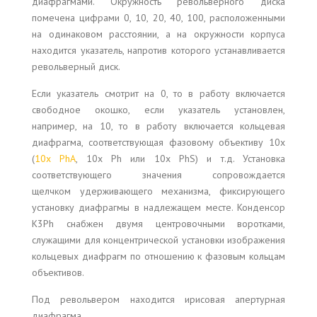
диафрагмами. Окружность револьверного диска
помечена цифрами 0, 10, 20, 40, 100, расположенными
на одинаковом расстоянии, а на окружности корпуса
находится указатель, напротив которого устанавливается
револьверный диск.
Если указатель смотрит на 0, то в работу включается
свободное окошко, если указатель установлен,
например, на 10, то в работу включается кольцевая
диафрагма, соответствующая фазовому объективу 10x
(
10x PhA
, 10x Ph или 10x PhS) и т.д. Установка
соответствующего значения сопровождается
щелчком удерживающего механизма, фиксирующего
установку диафрагмы в надлежащем месте. Конденсор
K3Ph снабжен двумя центровочными воротками,
служащими для концентрической установки изображения
кольцевых диафрагм по отношению к фазовым кольцам
объективов.
Под револьвером находится ирисовая апертурная
диафрагма.