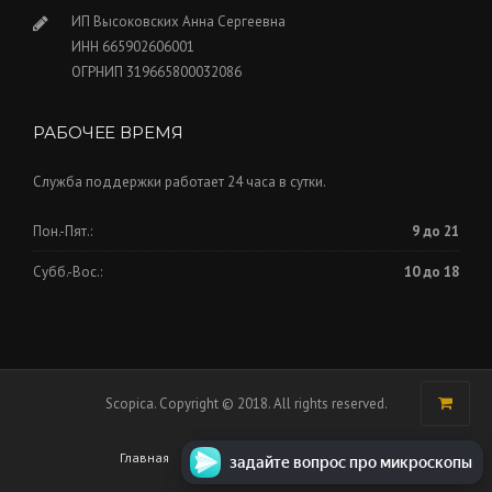
ИП Высоковских Анна Сергеевна
ИНН 665902606001
ОГРНИП 319665800032086
РАБОЧЕЕ ВРЕМЯ
Служба поддержки работает 24 часа в сутки.
Пон.-Пят.:
9 до 21
Субб.-Вос.:
10 до 18
Scopica. Copyright © 2018. All rights reserved.
Главная
Торговая площадка
Контакты
задайте вопрос про микроскопы