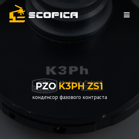
Skip to content
PZO
K3PH ZS1
конденсор фазового контраста