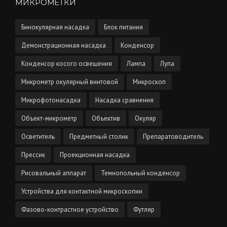
МИКРОМЕТКИ
Бинокулярная насадка
Блок питания
Демонстрационная насадка
Конденсор
Конденсор косого освещения
Лампа
Лупа
Микрометр окулярный винтовой
Микроскоп
Микрофотонасадка
Насадка сравнения
Объект-микрометр
Объектив
Окуляр
Осветитель
Предметный столик
Препаратоводитель
Прессик
Проекционная насадка
Рисовальный аппарат
Темнопольный конденсор
Устройства для контактной микроскопии
Фазово-контрастное устройство
Футляр